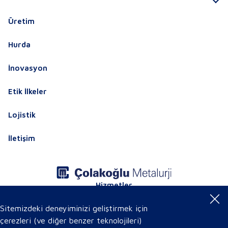
Üretim
Hurda
İnovasyon
Etik İlkeler
Lojistik
İletişim
Hizmetler
Ürün Sertifikaları
Online Ürün Kataloğu
Sitemizdeki deneyiminizi geliştirmek için
çerezleri (ve diğer benzer teknolojileri)