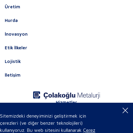
Üretim
Hurda
İnovasyon
Etik İlkeler
Lojistik
İletişim
Hizmetler
Ürün Sertifikaları
Online Ürün Kataloğu
Sitemizdeki deneyiminizi geliştirmek için
çerezleri (ve diğer benzer teknolojileri)
kullanıyoruz. Bu web sitesini kullanarak
Çerez