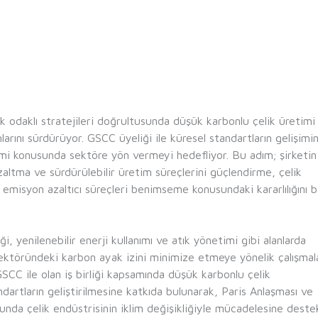
lik odaklı stratejileri doğrultusunda düşük karbonlu çelik üretimi
rını sürdürüyor. GSCC üyeliği ile küresel standartların gelişimi
timi konusunda sektöre yön vermeyi hedefliyor. Bu adım; şirketin
altma ve sürdürülebilir üretim süreçlerini güçlendirme, çelik
emisyon azaltıcı süreçleri benimseme konusundaki kararlılığını b
ği, yenilenebilir enerji kullanımı ve atık yönetimi gibi alanlarda
 sektöründeki karbon ayak izini minimize etmeye yönelik çalışmala
SCC ile olan iş birliği kapsamında düşük karbonlu çelik
ndartların geliştirilmesine katkıda bulunarak, Paris Anlaşması ve
nda çelik endüstrisinin iklim değişikliğiyle mücadelesine deste