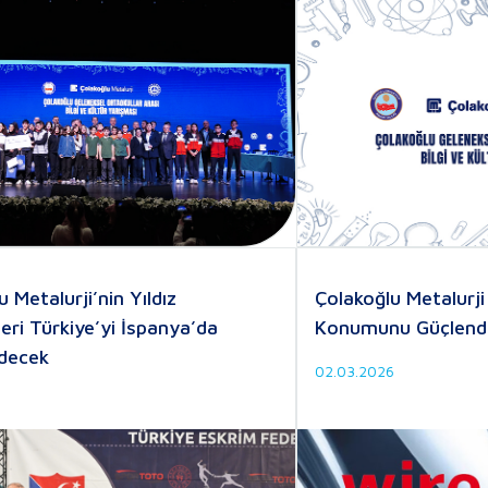
 Metalurji’nin Yıldız
Çolakoğlu Metalurji
leri Türkiye’yi İspanya’da
Konumunu Güçlendi
Edecek
02.03.2026
6