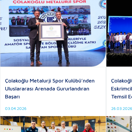
Çolakoğlu Metalurji Spor Kulübü’nden
Çolakoğlu
Uluslararası Arenada Gururlandıran
Eskrimci
Başarı
Temsil 
03.04.2026
26.03.202