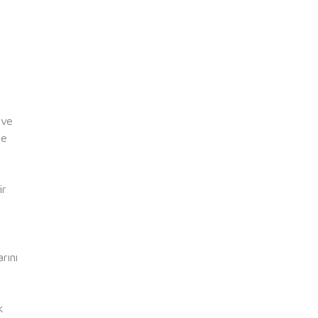
 ve
ne
ir
rını
k