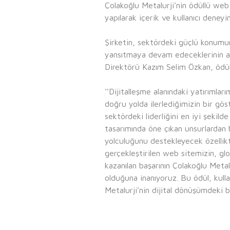
Çolakoğlu Metalurji’nin ödüllü web 
yapılarak içerik ve kullanıcı deney
Şirketin, sektördeki güçlü konumunu
yansıtmaya devam edeceklerinin alt
Direktörü Kazım Selim Özkan, ödülle
‘’Dijitalleşme alanındaki yatırımlar
doğru yolda ilerlediğimizin bir gös
sektördeki liderliğini en iyi şekil
tasarımında öne çıkan unsurlardan bi
yolculuğunu destekleyecek özellikt
gerçekleştirilen web sitemizin, g
kazanılan başarının Çolakoğlu Metalu
olduğuna inanıyoruz. Bu ödül, kulla
Metalurji’nin dijital dönüşümdeki ba