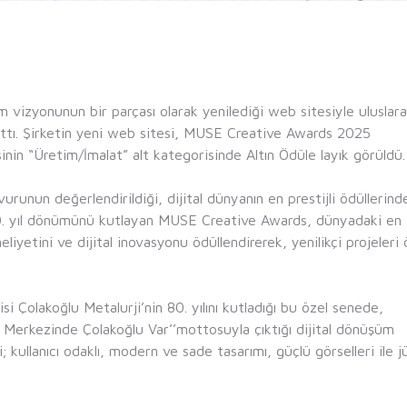
m vizyonunun bir parçası olarak yenilediği web sitesiyle uluslara
attı. Şirketin yeni web sitesi, MUSE Creative Awards 2025
nin “Üretim/İmalat” alt kategorisinde Altın Ödüle layık görüldü.
urunun değerlendirildiği, dijital dünyanın en prestijli ödüllerind
l 10. yıl dönümünü kutlayan MUSE Creative Awards, dünyadaki en
liyetini ve dijital inovasyonu ödüllendirerek, yenilikçi projeleri
si Çolakoğlu Metalurji’nin 80. yılını kutladığı bu özel senede,
 Merkezinde Çolakoğlu Var’’mottosuyla çıktığı dijital dönüşüm
 kullanıcı odaklı, modern ve sade tasarımı, güçlü görselleri ile jü