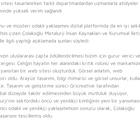
sitesi tasarlanırken farklı departmanlardan uzmanlarla atölyeler
iminde yüksek verim sağlandı.
 ve müşteri odaklı yaklaşımını dijital platformda da en iyi şeki
ını çizen Çolakoğlu Metalurji İnsan Kaynakları ve Kurumsal İlet
 ilgili yaptığı açıklamada şunları söyledi:
ımızın uluslararası çapta ödüllendirilmesi bizim için gurur verici v
tergesi. Çeliğin hayatın her alanındaki kritik rolünü ve markamızı
de yansıtan bir web sitesi oluşturduk. Görsel anlatım, web
ri oldu. Arayüz tasarımı, bilgi mimarisi ve görsel unsurlar, kulla
e. Tasarım ve geliştirme süreci Gricreative tarafından
lobal düzeyde takdir edilmesinden büyük mutluluk duyuyor,
rji’nin sektördeki öncü ve yenilikçi kimliğinin yeni bir yansıması
nıcı odaklı ve yenilikçi yaklaşımımızın sonucu olarak, Çolakoğlu
şarısını tescillemiş oldu.