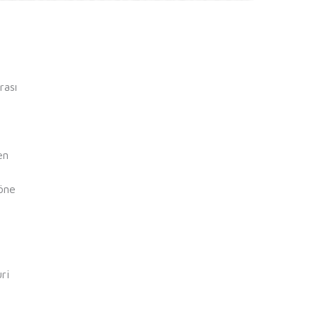
rası
en
 öne
ri