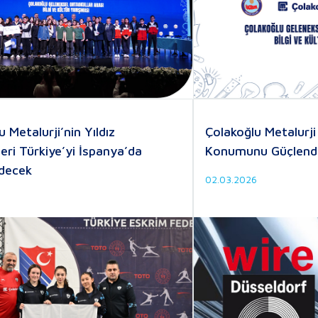
 Metalurji’nin Yıldız
Çolakoğlu Metalurji
leri Türkiye’yi İspanya’da
Konumunu Güçlendi
Edecek
02.03.2026
6