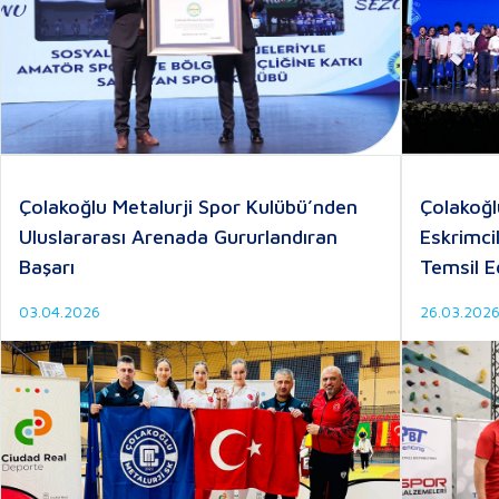
Çolakoğlu Metalurji Spor Kulübü’nden
Çolakoğlu
Uluslararası Arenada Gururlandıran
Eskrimci
Başarı
Temsil 
03.04.2026
26.03.202