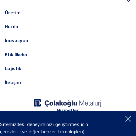
Üretim
Hurda
İnovasyon
Etik İlkeler
Lojistik
İletişim
Hizmetler
Ürün Sertifikaları
Online Ürün Kataloğu
Sitemizdeki deneyiminizi geliştirmek için
çerezleri (ve diğer benzer teknolojileri)